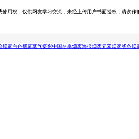
权，仅供网友学习交流，未经上传用户书面授权，请勿作他用。若您的
焰
烟雾白色
烟雾蒸气摄影
中国冬季
烟雾海报
烟雾元素
烟雾线条
烟