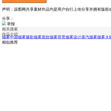
声明：设图网共享素材作品均是用户自行上传分享并拥有版权或使用
分享：
举报
相关搜索
作品介绍
烟雾中国
烟雾摄影
烟雾底纹
烟雾背景
烟雾设计
蒸汽烟雾
烟雾火
相似推荐