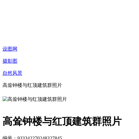
设图网
摄影图
自然风景
高耸钟楼与红顶建筑群照片
高耸钟楼与红顶建筑群照片
编号：933342270248327845