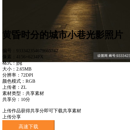
黄昏时分的城市小巷光影照片
编号：933342354679665742
像素：4156×6234PX
格式：jpg
大小：2.65MB
分辨率：72DPI
颜色模式：RGB
上传者：ZL
素材类型：共享素材
共享分：10分
上传作品获得共享分即可下载共享素材
上传分享
高速下载