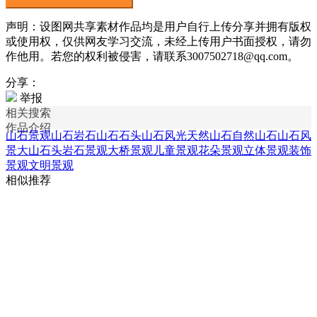
声明：设图网共享素材作品均是用户自行上传分享并拥有版权
或使用权，仅供网友学习交流，未经上传用户书面授权，请勿
作他用。若您的权利被侵害，请联系3007502718@qq.com。
分享：
举报
相关搜索
作品介绍
山石景观
山石岩石
山石石头
山石风光
天然山石
自然山石
山石风
景
大山石头
岩石景观
大桥景观
儿童景观
花朵景观
立体景观
装饰
景观
文明景观
相似推荐