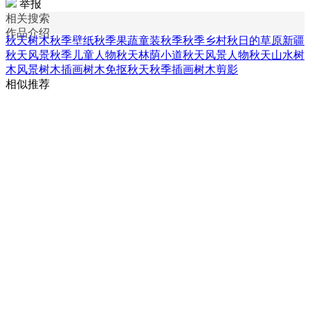
举报
相关搜索
作品介绍
秋天树木
秋季壁纸
秋季果蔬
童装秋季
秋季乡村
秋日的草原
新疆
秋天风景
秋季儿童人物
秋天林荫小道
秋天风景人物
秋天山水树
木风景
树木插画
树木免抠
秋天秋季插画
树木剪影
相似推荐