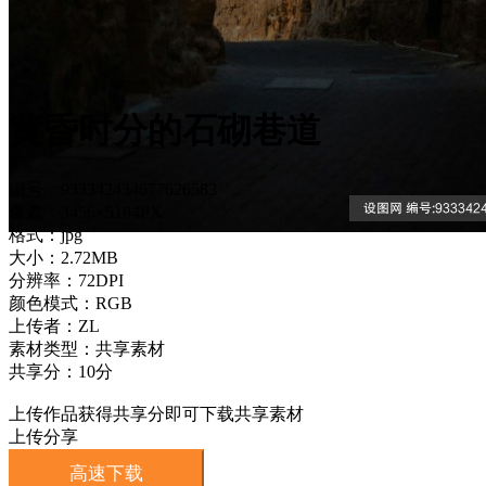
黄昏时分的石砌巷道
编号：933342434677626583
像素：3456×5184PX
格式：jpg
大小：2.72MB
分辨率：72DPI
颜色模式：RGB
上传者：ZL
素材类型：共享素材
共享分：10分
上传作品获得共享分即可下载共享素材
上传分享
高速下载