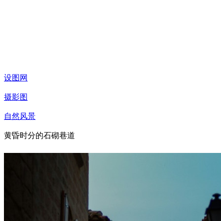
设图网
摄影图
自然风景
黄昏时分的石砌巷道