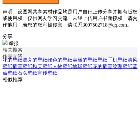
声明：设图网共享素材作品均是用户自行上传分享并拥有版权
或使用权，仅供网友学习交流，未经上传用户书面授权，请勿
作他用。若您的权利被侵害，请联系3007502718@qq.com。
分享：
举报
相关搜索
作品介绍
花的壁纸
漂亮的壁纸
绿色的壁纸
美丽的壁纸
壁纸手机壁纸
清风
壁纸
插画壁纸
秋天壁纸
人物壁纸
地球壁纸
花的插画
纹理壁纸
蓝
莓壁纸
石头壁纸
宣传壁纸
相似推荐