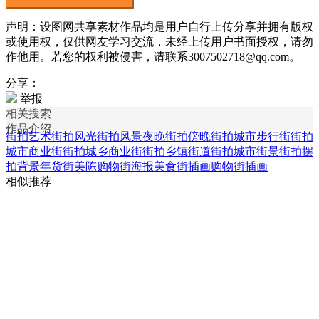
声明：设图网共享素材作品均是用户自行上传分享并拥有版权
或使用权，仅供网友学习交流，未经上传用户书面授权，请勿
作他用。若您的权利被侵害，请联系3007502718@qq.com。
分享：
举报
相关搜索
作品介绍
街拍艺术
街拍风光
街拍风景
夜晚街拍
傍晚街拍
城市步行街街拍
城市商业街街拍
城乡商业街街拍
乡镇街道街拍
城市街景街拍
摆
拍背景
年货街美陈
购物街海报
美食街插画
购物街插画
相似推荐