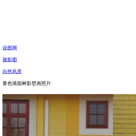
设图网
摄影图
自然风景
黄色墙面树影壁画照片