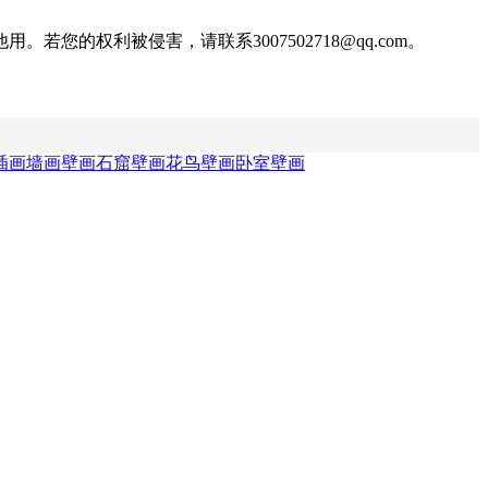
权利被侵害，请联系3007502718@qq.com。
插画
墙画壁画
石窟壁画
花鸟壁画
卧室壁画