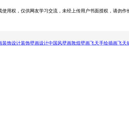
权，仅供网友学习交流，未经上传用户书面授权，请勿作他用。若您的
画装饰设计
装饰壁画设计
中国风壁画
敦煌壁画飞天手绘插画
飞天