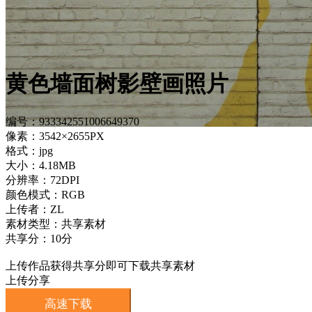
黄色墙面树影壁画照片
编号：933342551006649370
像素：3542×2655PX
格式：jpg
大小：4.18MB
分辨率：72DPI
颜色模式：RGB
上传者：ZL
素材类型：共享素材
共享分：10分
上传作品获得共享分即可下载共享素材
上传分享
高速下载