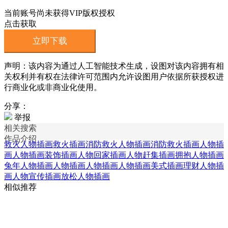
当前账号尚未获得VIP版权授权
点击获取
立即下载
声明：该内容为通过人工智能技术生成，设图对该内容拥有相
关权利并有权在法律许可范围内允许设图用户依据所获授权进
行商业化或非商业化使用。
分享：
举报
相关搜索
作品介绍
救火人物插画
救火插画
消防救火人物插画
消防救火插画
人物插
画
人物插画装饰插画
人物回家插画
人物赶集插画
拥抱人物插画
兔年人物插画
人物插画人物插画
人物插画美式插画
理财人物插
画
人物宣传插画
放松人物插画
相似推荐