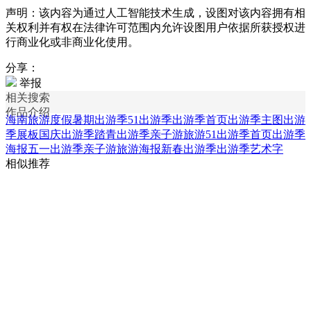
声明：该内容为通过人工智能技术生成，设图对该内容拥有相
关权利并有权在法律许可范围内允许设图用户依据所获授权进
行商业化或非商业化使用。
分享：
举报
相关搜索
作品介绍
海南旅游度假
暑期出游季
51出游季
出游季首页
出游季主图
出游
季展板
国庆出游季
踏青出游季
亲子游旅游
51出游季首页
出游季
海报
五一出游季
亲子游旅游海报
新春出游季
出游季艺术字
相似推荐