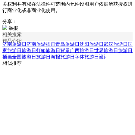
关权利并有权在法律许可范围内允许设图用户依据所获授权进
行商业化或非商业化使用。
分享：
举报
相关搜索
作品介绍
济南旅游日
济南旅游插画
青岛旅游日
沈阳旅游日
武汉旅游日
国
家旅游日
旅游日灯箱
旅游日背景
广西旅游日
世界旅游日
旅游日
插画
全国旅游日
旅游日海报
旅游日字体
旅游日设计
相似推荐