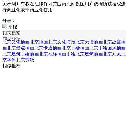
关权利并有权在法律许可范围内允许设图用户依据所获授权进
行商业化或非商业化使用。
分享：
举报
相关搜索
作品介绍
北京文化插画
北京插画
北京文化海报
北京天坛插画
北京故宫插
画
北京景点插画
北京卡通插画
北京手绘插画
北京手绘国风插画
北京建筑手绘插画
北京地标插画
手绘北京建筑插画
北京元素
北
京字体
北京剪纸
相似推荐