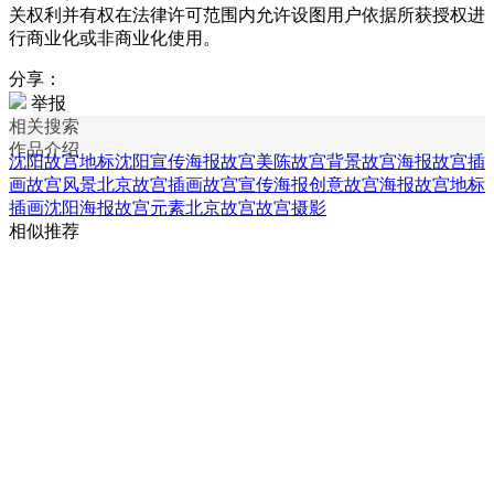
关权利并有权在法律许可范围内允许设图用户依据所获授权进
行商业化或非商业化使用。
分享：
举报
相关搜索
作品介绍
沈阳故宫地标
沈阳宣传海报
故宫美陈
故宫背景
故宫海报
故宫插
画
故宫风景
北京故宫插画
故宫宣传海报
创意故宫海报
故宫地标
插画
沈阳海报
故宫元素
北京故宫
故宫摄影
相似推荐