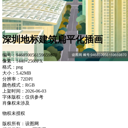
深圳地标建筑扁平化插画
编号：946859056159659870
像素：1440×2560PX
格式：png
大小：5.42MB
分辨率：72DPI
颜色模式：RGB
上架时间：2026-06-03
字体版权：仅供参考
肖像权未涉及
物权未授权
版权所有：设图网