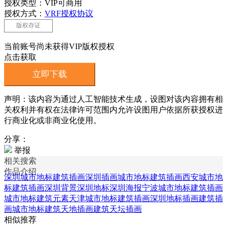
授权类型：VIP可商用
授权方式：
VRF授权协议
版权存证
当前账号尚未获得VIP版权授权
点击获取
立即下载
声明：该内容为通过人工智能技术生成，设图对该内容拥有相
关权利并有权在法律许可范围内允许设图用户依据所获授权进
行商业化或非商业化使用。
分享：
举报
相关搜索
作品介绍
深圳城市地标建筑插画
深圳插画
城市地标建筑插画
西安城市地
标建筑插画
深圳背景
深圳地标
深圳海报
宁波城市地标建筑插画
城市地标建筑元素
天津城市地标建筑插画
深圳地标插画
建筑插
画
城市地标
建筑天地插画
建筑天坛插画
相似推荐