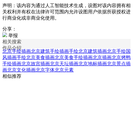
声明：该内容为通过人工智能技术生成，设图对该内容拥有相
关权利并有权在法律许可范围内允许设图用户依据所获授权进
行商业化或非商业化使用。
分享：
举报
相关搜索
作品介绍
北京手绘插画
北京建筑手绘插画
手绘北京建筑插画
北京手绘国
风插画
手绘北京美食插画
北京美食手绘插画
北京插画
北京烤鸭
手绘插画
北京故宫插画
北京天坛插画
北京地标插画
北京景点插
画
北京文化插画
北京字体
北京元素
相似推荐