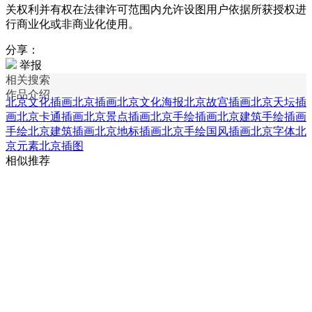
关权利并有权在法律许可范围内允许设图用户依据所获授权进
行商业化或非商业化使用。
分享：
举报
相关搜索
作品介绍
北京文化插画
北京插画
北京文化海报
北京故宫插画
北京天坛插
画
北京卡通插画
北京景点插画
北京手绘插画
北京建筑手绘插画
手绘北京建筑插画
北京地标插画
北京手绘国风插画
北京字体
北
京元素
北京插图
相似推荐