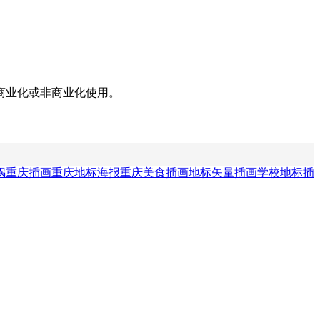
商业化或非商业化使用。
锅重庆插画
重庆地标海报
重庆美食插画
地标矢量插画
学校地标插