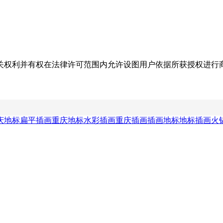
关权利并有权在法律许可范围内允许设图用户依据所获授权进行
庆地标扁平插画
重庆地标水彩插画
重庆插画
插画地标
地标插画
火