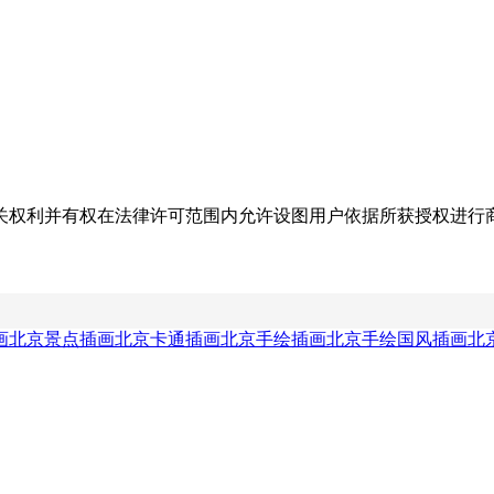
关权利并有权在法律许可范围内允许设图用户依据所获授权进行
画
北京景点插画
北京卡通插画
北京手绘插画
北京手绘国风插画
北