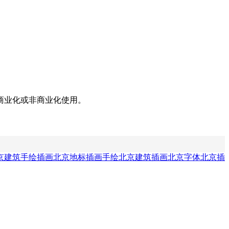
商业化或非商业化使用。
京建筑手绘插画
北京地标插画
手绘北京建筑插画
北京字体
北京插