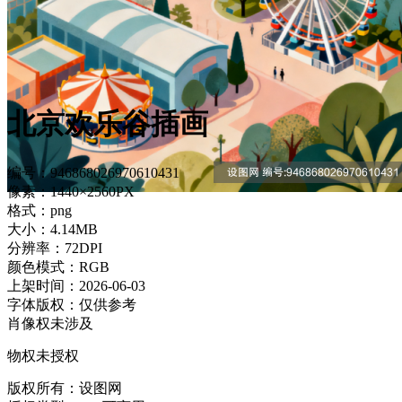
北京欢乐谷插画
编号：946868026970610431
像素：1440×2560PX
格式：png
大小：4.14MB
分辨率：72DPI
颜色模式：RGB
上架时间：2026-06-03
字体版权：仅供参考
肖像权未涉及
物权未授权
版权所有：设图网