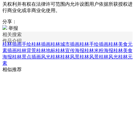
关权利并有权在法律许可范围内允许设图用户依据所获授权进
行商业化或非商业化使用。
分享：
举报
相关搜索
作品介绍
桂林插画
手绘桂林插画
桂林城市插画
桂林手绘插画
桂林美食元
素插画
桂林背景
桂林地标
桂林宣传海报
桂林米粉海报
桂林美食
海报
桂林景点插画
风光桂林桂林风景
桂林风景
桂林风光
桂林元
素
相似推荐