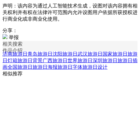
声明：该内容为通过人工智能技术生成，设图对该内容拥有相
关权利并有权在法律许可范围内允许设图用户依据所获授权进
行商业化或非商业化使用。
分享：
举报
相关搜索
作品介绍
济南旅游日
青岛旅游日
沈阳旅游日
武汉旅游日
国家旅游日
旅游
日灯箱
旅游日背景
广西旅游日
世界旅游日
深圳旅游日
旅游日插
画
全国旅游日
旅游日海报
旅游日字体
旅游日设计
相似推荐