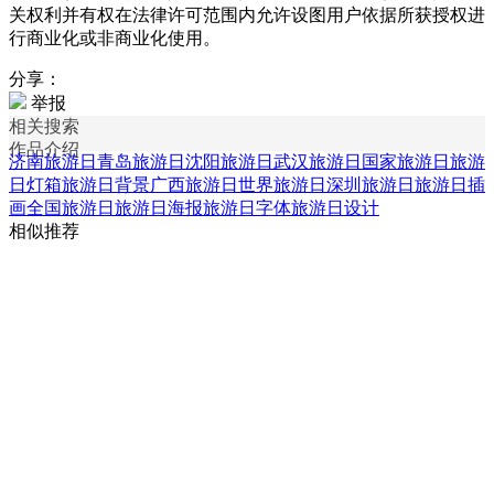
关权利并有权在法律许可范围内允许设图用户依据所获授权进
行商业化或非商业化使用。
分享：
举报
相关搜索
作品介绍
济南旅游日
青岛旅游日
沈阳旅游日
武汉旅游日
国家旅游日
旅游
日灯箱
旅游日背景
广西旅游日
世界旅游日
深圳旅游日
旅游日插
画
全国旅游日
旅游日海报
旅游日字体
旅游日设计
相似推荐