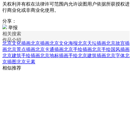
关权利并有权在法律许可范围内允许设图用户依据所获授权进
行商业化或非商业化使用。
分享：
举报
相关搜索
作品介绍
北京文化插画
北京插画
北京文化海报
北京天坛插画
北京故宫插
画
北京景点插画
北京卡通插画
北京手绘插画
北京手绘国风插画
北京建筑手绘插画
北京地标插画
手绘北京建筑插画
北京字体
北
京插图
北京元素
相似推荐