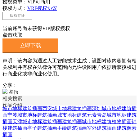
授权类型：VIP可商用
授权方式：
VRF授权协议
版权存证
当前账号尚未获得VIP版权授权
点击获取
立即下载
声明：该内容为通过人工智能技术生成，设图对该内容拥有相
关权利并有权在法律许可范围内允许设图用户依据所获授权进
行商业化或非商业化使用。
分享：
举报
相关搜索
作品介绍
城市地标建筑插画
西安城市地标建筑插画
深圳城市地标建筑插
画
宁波城市地标建筑插画
城市地标建筑元素
青岛城市地标建筑
插画
天津城市地标建筑插画
建筑插画
城市地标
建筑植物插画
钟
楼建筑插画
亭子建筑插画
手绘建筑插画
室外建筑插画
建筑像素
插画