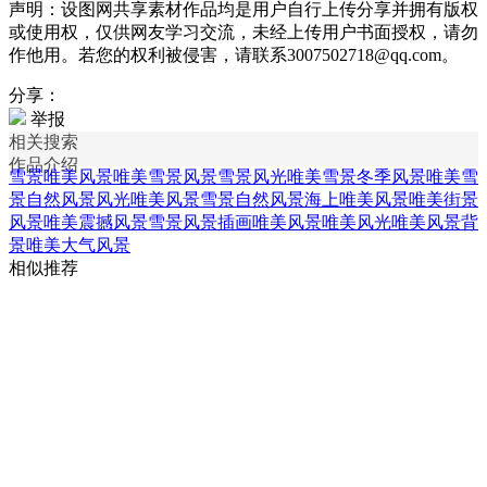
声明：设图网共享素材作品均是用户自行上传分享并拥有版权
或使用权，仅供网友学习交流，未经上传用户书面授权，请勿
作他用。若您的权利被侵害，请联系3007502718@qq.com。
分享：
举报
相关搜索
作品介绍
雪景唯美风景
唯美雪景风景
雪景风光
唯美雪景冬季风景
唯美雪
景自然风景
风光唯美风景
雪景自然风景
海上唯美风景
唯美街景
风景
唯美震撼风景
雪景风景插画
唯美风景
唯美风光
唯美风景背
景
唯美大气风景
相似推荐