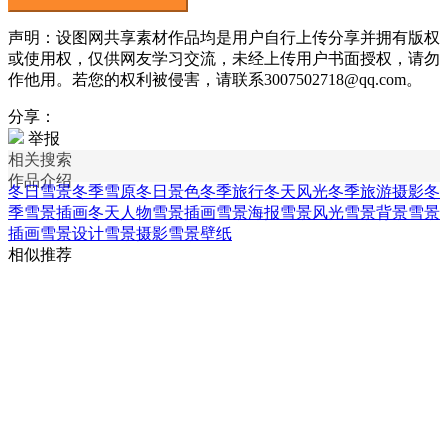
声明：设图网共享素材作品均是用户自行上传分享并拥有版权
或使用权，仅供网友学习交流，未经上传用户书面授权，请勿
作他用。若您的权利被侵害，请联系3007502718@qq.com。
分享：
举报
相关搜索
作品介绍
冬日雪景
冬季雪原
冬日景色
冬季旅行
冬天风光
冬季旅游摄影
冬
季雪景插画
冬天人物雪景插画
雪景海报
雪景风光
雪景背景
雪景
插画
雪景设计
雪景摄影
雪景壁纸
相似推荐