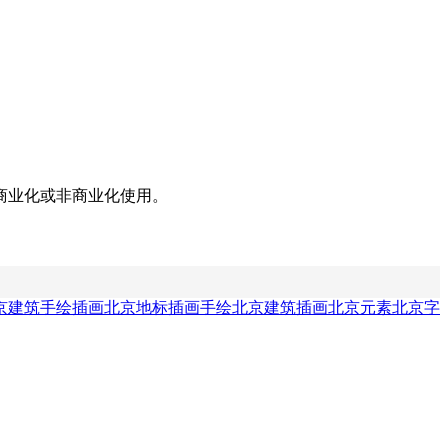
商业化或非商业化使用。
京建筑手绘插画
北京地标插画
手绘北京建筑插画
北京元素
北京字