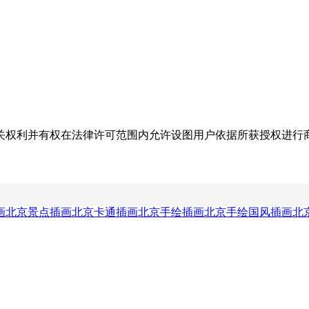
关权利并有权在法律许可范围内允许设图用户依据所获授权进行
画
北京景点插画
北京卡通插画
北京手绘插画
北京手绘国风插画
北