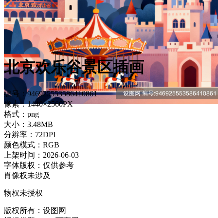
北京欢乐谷景区插画
编号：946925553586410861
像素：1440×2560PX
格式：png
大小：3.48MB
分辨率：72DPI
颜色模式：RGB
上架时间：2026-06-03
字体版权：仅供参考
肖像权未涉及
物权未授权
版权所有：设图网