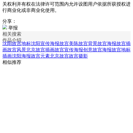
关权利并有权在法律许可范围内允许设图用户依据所获授权进
行商业化或非商业化使用。
分享：
举报
相关搜索
作品介绍
沈阳故宫地标
沈阳宣传海报
故宫美陈
故宫背景
故宫海报
故宫插
画
故宫风景
北京故宫插画
故宫宣传海报
创意故宫海报
故宫地标
插画
沈阳海报
故宫元素
北京故宫
故宫摄影
相似推荐