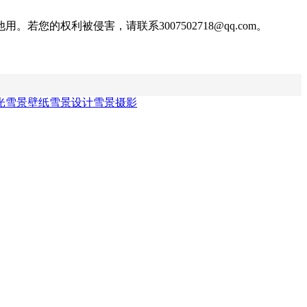
权利被侵害，请联系3007502718@qq.com。
光
雪景壁纸
雪景设计
雪景摄影