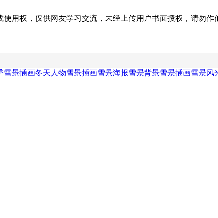
权，仅供网友学习交流，未经上传用户书面授权，请勿作他用。若您的
季雪景插画
冬天人物雪景插画
雪景海报
雪景背景
雪景插画
雪景风