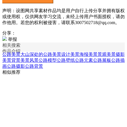
声明：设图网共享素材作品均是用户自行上传分享并拥有版权
或使用权，仅供网友学习交流，未经上传用户书面授权，请勿
作他用。若您的权利被侵害，请联系3007502718@qq.com。
分享：
举报
相关搜索
作品介绍
公路美景
大山深处的公路
美景设计
美景海报
美景景观
美景摄影
美景背景
美景风景
公路模型
公路壁纸
公路元素
公路展板
公路插
画
公路摄影
公路背景
相似推荐