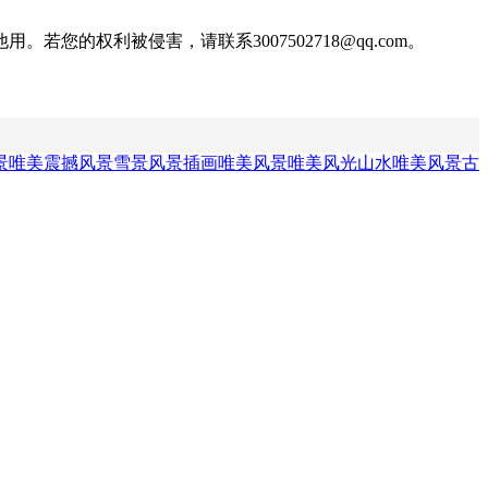
权利被侵害，请联系3007502718@qq.com。
景
唯美震撼风景
雪景风景插画
唯美风景
唯美风光
山水唯美风景
古