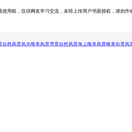
权，仅供网友学习交流，未经上传用户书面授权，请勿作他用。若您的
景自然风景
风光唯美风景
雪景自然风景
海上唯美风景
唯美街景风