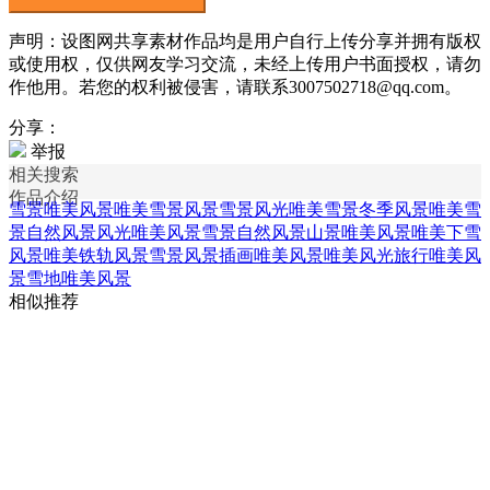
声明：设图网共享素材作品均是用户自行上传分享并拥有版权
或使用权，仅供网友学习交流，未经上传用户书面授权，请勿
作他用。若您的权利被侵害，请联系3007502718@qq.com。
分享：
举报
相关搜索
作品介绍
雪景唯美风景
唯美雪景风景
雪景风光
唯美雪景冬季风景
唯美雪
景自然风景
风光唯美风景
雪景自然风景
山景唯美风景
唯美下雪
风景
唯美铁轨风景
雪景风景插画
唯美风景
唯美风光
旅行唯美风
景
雪地唯美风景
相似推荐