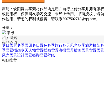
声明：设图网共享素材作品均是用户自行上传分享并拥有版权
或使用权，仅供网友学习交流，未经上传用户书面授权，请勿
作他用。若您的权利被侵害，请联系3007502718@qq.com。
分享：
举报
相关搜索
作品介绍
冬日雪景
冬季雪原
冬日景色
冬季旅行
冬天风光
冬季旅游摄影
冬
季雪景插画
冬天人物雪景插画
雪景海报
雪景插画
雪景背景
雪景
风光
雪景设计
雪景摄影
雪景壁纸
相似推荐