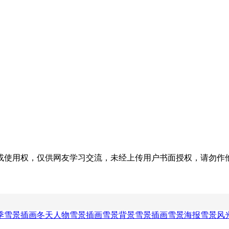
权，仅供网友学习交流，未经上传用户书面授权，请勿作他用。若您的
季雪景插画
冬天人物雪景插画
雪景背景
雪景插画
雪景海报
雪景风