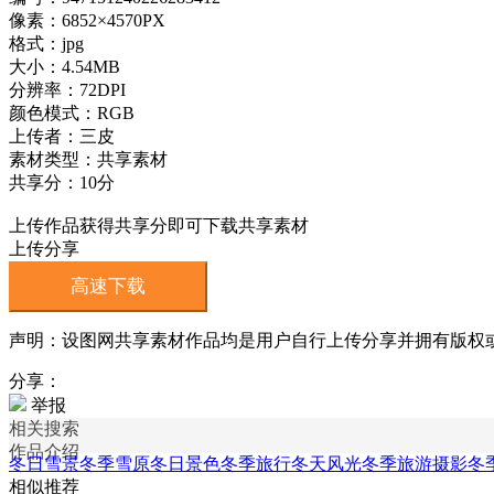
像素：6852×4570PX
格式：jpg
大小：4.54MB
分辨率：72DPI
颜色模式：RGB
上传者：三皮
素材类型：共享素材
共享分：10分
上传作品获得共享分即可下载共享素材
上传分享
高速下载
声明：设图网共享素材作品均是用户自行上传分享并拥有版权或使用
分享：
举报
相关搜索
作品介绍
冬日雪景
冬季雪原
冬日景色
冬季旅行
冬天风光
冬季旅游摄影
冬
相似推荐