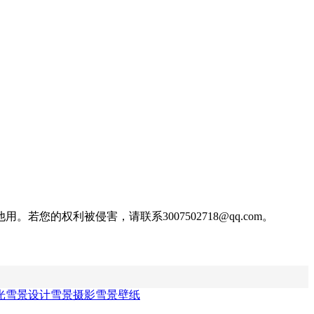
权利被侵害，请联系3007502718@qq.com。
光
雪景设计
雪景摄影
雪景壁纸