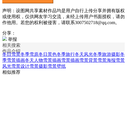
声明：设图网共享素材作品均是用户自行上传分享并拥有版权
或使用权，仅供网友学习交流，未经上传用户书面授权，请勿
作他用。若您的权利被侵害，请联系3007502718@qq.com。
分享：
举报
相关搜索
作品介绍
冬日雪景
冬季雪原
冬日景色
冬季旅行
冬天风光
冬季旅游摄影
冬
季雪景插画
冬天人物雪景插画
雪景插画
雪景背景
雪景海报
雪景
风光
雪景设计
雪景摄影
雪景壁纸
相似推荐