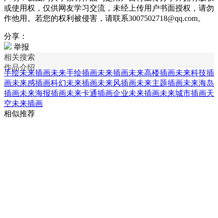
或使用权，仅供网友学习交流，未经上传用户书面授权，请勿
作他用。若您的权利被侵害，请联系3007502718@qq.com。
分享：
举报
相关搜索
作品介绍
手绘未来插画
未来手绘插画
未来插画
未来高楼插画
未来科技插
画
未来感插画
科幻未来插画
未来风插画
未来主题插画
未来海岛
插画
未来海报插画
未来卡通插画
企业未来插画
未来城市插画
天
空未来插画
相似推荐