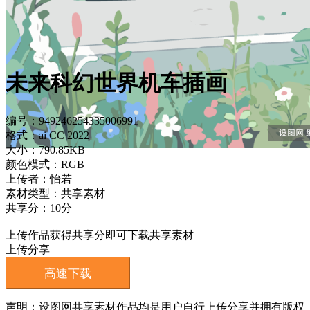
未来科幻世界机车插画
编号：949246254335006991
格式：ai CC 2022
大小：790.85KB
颜色模式：RGB
上传者：怡若
素材类型：共享素材
共享分：10分
上传作品获得共享分即可下载共享素材
上传分享
高速下载
声明：设图网共享素材作品均是用户自行上传分享并拥有版权