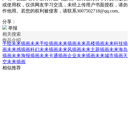
或使用权，仅供网友学习交流，未经上传用户书面授权，请勿
作他用。若您的权利被侵害，请联系3007502718@qq.com。
分享：
举报
相关搜索
作品介绍
手绘未来插画
未来手绘插画
未来插画
未来高楼插画
未来科技插
画
未来感插画
科幻未来插画
未来风插画
未来主题插画
未来海岛
插画
未来海报插画
未来卡通插画
企业未来插画
未来城市插画
天
空未来插画
相似推荐