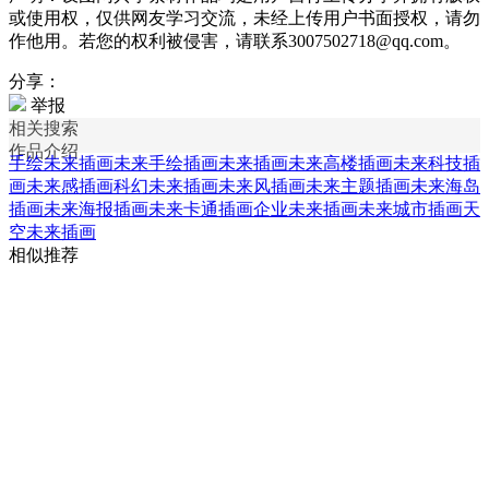
或使用权，仅供网友学习交流，未经上传用户书面授权，请勿
作他用。若您的权利被侵害，请联系3007502718@qq.com。
分享：
举报
相关搜索
作品介绍
手绘未来插画
未来手绘插画
未来插画
未来高楼插画
未来科技插
画
未来感插画
科幻未来插画
未来风插画
未来主题插画
未来海岛
插画
未来海报插画
未来卡通插画
企业未来插画
未来城市插画
天
空未来插画
相似推荐