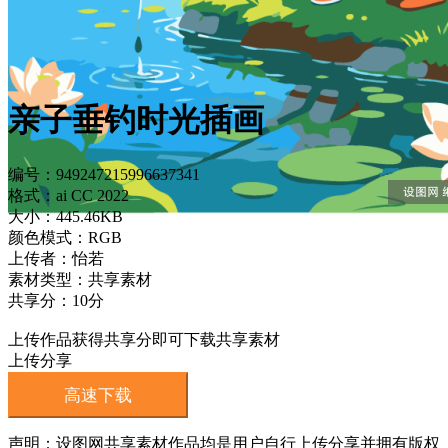
亲子垂钓时光插画
编号：949247215996637341
格式：ai CC 2022
大小：445.46KB
颜色模式：RGB
上传者：怡若
素材类型：共享素材
共享分：10分
上传作品获得共享分即可下载共享素材
上传分享
高速下载
声明：设图网共享素材作品均是用户自行上传分享并拥有版权