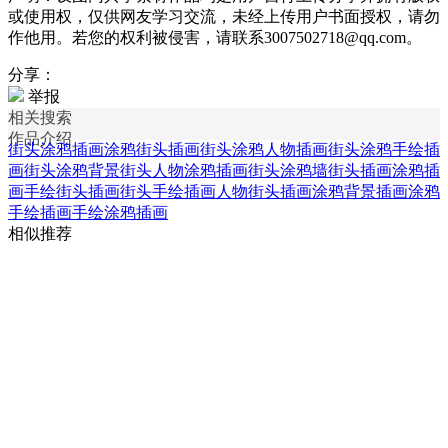
或使用权，仅供网友学习交流，未经上传用户书面授权，请勿
作他用。若您的权利被侵害，请联系3007502718@qq.com。
分享：
举报
相关搜索
作品介绍
街头涂鸦插画
涂鸦街头插画
街头涂鸦人物插画
街头涂鸦手绘插
画
街头涂鸦背景
街头人物涂鸦插画
街头涂鸦墙
街头插画
涂鸦插
画
手绘街头插画
街头手绘插画
人物街头插画
涂鸦背景插画
涂鸦
手绘插画
手绘涂鸦插画
相似推荐