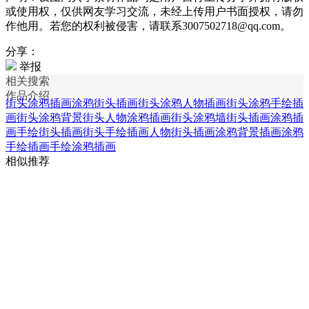
或使用权，仅供网友学习交流，未经上传用户书面授权，请勿
作他用。若您的权利被侵害，请联系3007502718@qq.com。
分享：
举报
相关搜索
作品介绍
街头涂鸦插画
涂鸦街头插画
街头涂鸦人物插画
街头涂鸦手绘插
画
街头涂鸦背景
街头人物涂鸦插画
街头涂鸦墙
街头插画
涂鸦插
画
手绘街头插画
街头手绘插画
人物街头插画
涂鸦背景插画
涂鸦
手绘插画
手绘涂鸦插画
相似推荐