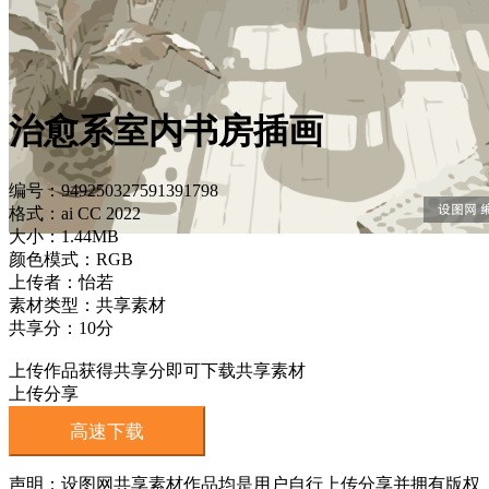
治愈系室内书房插画
编号：949250327591391798
格式：ai CC 2022
大小：1.44MB
颜色模式：RGB
上传者：怡若
素材类型：共享素材
共享分：10分
上传作品获得共享分即可下载共享素材
上传分享
高速下载
声明：设图网共享素材作品均是用户自行上传分享并拥有版权