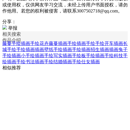
或使用权，仅供网友学习交流，未经上传用户书面授权，请勿
作他用。若您的权利被侵害，请联系3007502718@qq.com。
分享：
举报
相关搜索
作品介绍
藤蔓手绘插画
手绘花卉藤蔓插画
手绘插画
手绘手绘开车插画
长
城手绘手绘插画
插画壁纸手绘插画
手绘插画招生插画
插画兔子
手绘插画
小手绘插画
手绘写实插画
手绘板手绘插画
手绘科技手
绘插画
手绘书法插画
手绘结婚插画
手绘仕女插画
相似推荐