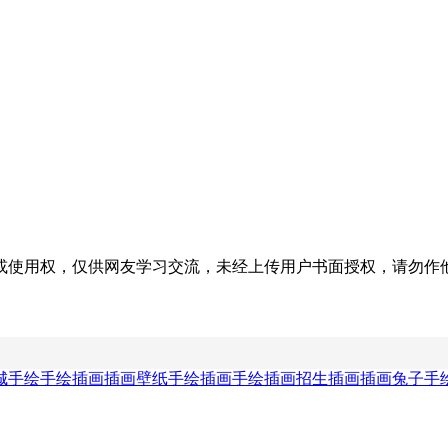
权，仅供网友学习交流，未经上传用户书面授权，请勿作他用。若您的
城手绘手绘插画
插画壁纸手绘插画
手绘插画招生插画
插画兔子手