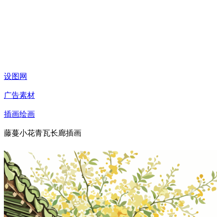
设图网
广告素材
插画绘画
藤蔓小花青瓦长廊插画