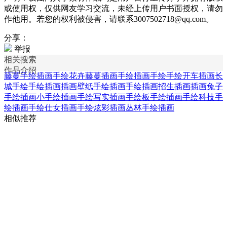
或使用权，仅供网友学习交流，未经上传用户书面授权，请勿
作他用。若您的权利被侵害，请联系3007502718@qq.com。
分享：
举报
相关搜索
作品介绍
藤蔓手绘插画
手绘花卉藤蔓插画
手绘插画
手绘手绘开车插画
长
城手绘手绘插画
插画壁纸手绘插画
手绘插画招生插画
插画兔子
手绘插画
小手绘插画
手绘写实插画
手绘板手绘插画
手绘科技手
绘插画
手绘仕女插画
手绘炫彩插画
丛林手绘插画
相似推荐