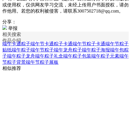
或使用权，仅供网友学习交流，未经上传用户书面授权，请勿
作他用。若您的权利被侵害，请联系3007502718@qq.com。
分享：
举报
相关搜索
作品介绍
端午卡通粽子
端午节卡通粽子
卡通端午节粽子
卡通端午节粽子
贴纸
端午粽子
端午节粽子
端午龙舟粽子
端午粽子海报
端午包粽
子
端午粽子龙舟
端午粽子礼盒
端午粽子包装
端午粽子元素
端午
节粽子背景
端午节粽子展板
相似推荐