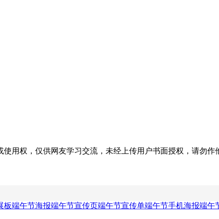
权，仅供网友学习交流，未经上传用户书面授权，请勿作他用。若您的
展板
端午节海报
端午节宣传页
端午节宣传单
端午节手机海报
端午