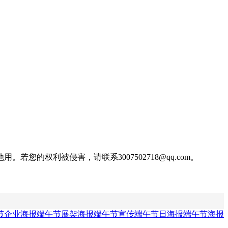
权利被侵害，请联系3007502718@qq.com。
节企业海报
端午节展架海报
端午节宣传
端午节日海报
端午节海报