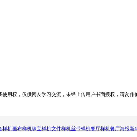
权，仅供网友学习交流，未经上传用户书面授权，请勿作他用。若您的
套样机
画布样机
珠宝样机
文件样机
丝带样机
餐厅样机
餐厅海报
新