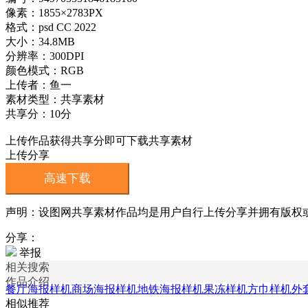
像素：1855×2783PX
格式：psd CC 2022
大小：34.8MB
分辨率：300DPI
颜色模式：RGB
上传者：鱼一
素材类型：共享素材
共享分：10分
上传作品获得共享分即可下载共享素材
上传分享
高速下载
声明：设图网共享素材作品均是用户自行上传分享并拥有版权或使用
分享：
举报
相关搜索
作品介绍
餐厅海报样机
商场海报样机
地铁海报样机
果冻样机
方巾样机
外
相似推荐