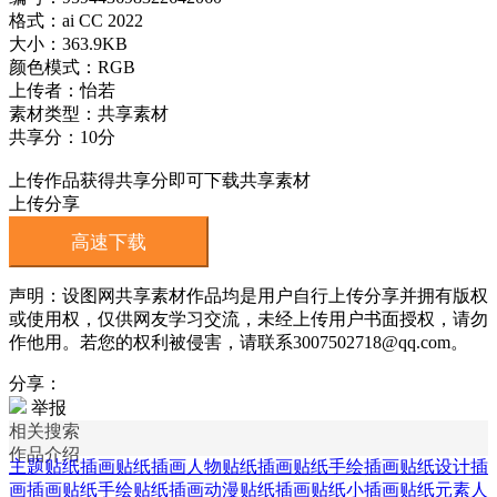
格式：ai CC 2022
大小：363.9KB
颜色模式：RGB
上传者：怡若
素材类型：共享素材
共享分：10分
上传作品获得共享分即可下载共享素材
上传分享
高速下载
声明：设图网共享素材作品均是用户自行上传分享并拥有版权
或使用权，仅供网友学习交流，未经上传用户书面授权，请勿
作他用。若您的权利被侵害，请联系3007502718@qq.com。
分享：
举报
相关搜索
作品介绍
主题贴纸插画
贴纸插画
人物贴纸插画
贴纸手绘插画
贴纸设计插
画
插画贴纸
手绘贴纸插画
动漫贴纸插画
贴纸小插画
贴纸元素人