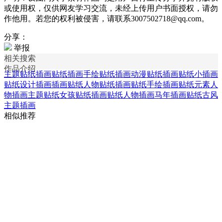
或使用权，仅供网友学习交流，未经上传用户书面授权，请勿
作他用。若您的权利被侵害，请联系3007502718@qq.com。
分享：
举报
相关搜索
作品介绍
主题贴纸插画
贴纸插画
手绘贴纸插画
动漫贴纸插画
贴纸小插画
贴纸设计插画
插画贴纸
人物贴纸插画
贴纸手绘插画
贴纸元素人
物插画
主题贴纸
女孩贴纸插画
贴纸人物插画
马年插画贴纸
古风
主题插画
相似推荐