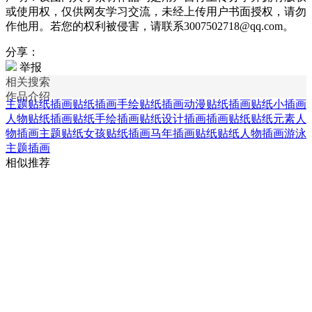
或使用权，仅供网友学习交流，未经上传用户书面授权，请勿
作他用。若您的权利被侵害，请联系3007502718@qq.com。
分享：
举报
相关搜索
作品介绍
主题贴纸插画
贴纸插画
手绘贴纸插画
动漫贴纸插画
贴纸小插画
人物贴纸插画
贴纸手绘插画
贴纸设计插画
插画贴纸
贴纸元素人
物插画
主题贴纸
女孩贴纸插画
马年插画贴纸
贴纸人物插画
游泳
主题插画
相似推荐